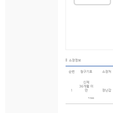
소장정보
순번
청구기호
소장처
신체
36개월 미
1
만
장난감
TY568